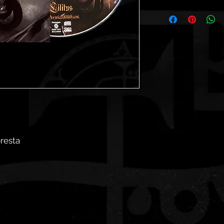
Disco gravado no La
horas.
Gravado exclusivame
fundador e líder de 
oresta