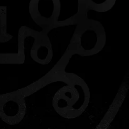
u Estúdio - Osasco - SP em 18
nte por Alysson Drakkar, mentor,
Luxúria de Lillith desde 1998.