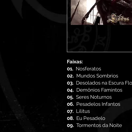
Faixas:
01.
Nosferatos
02.
Mundos Sombrios
03.
Desolados na Escura Fl
04.
Demônios Famintos
05.
Seres Noturnos
06.
Pesadelos Infantos
07.
Lilitus
08.
Eu Pesadelo
09.
Tormentos da Noite