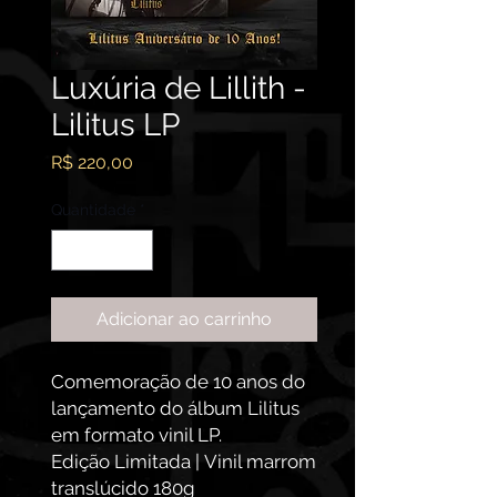
Luxúria de Lillith -
Lilitus LP
Preço
R$ 220,00
Quantidade
*
Adicionar ao carrinho
Comemoração de 10 anos do
lançamento do álbum Lilitus
em formato vinil LP.
Edição Limitada | Vinil marrom
translúcido 180g